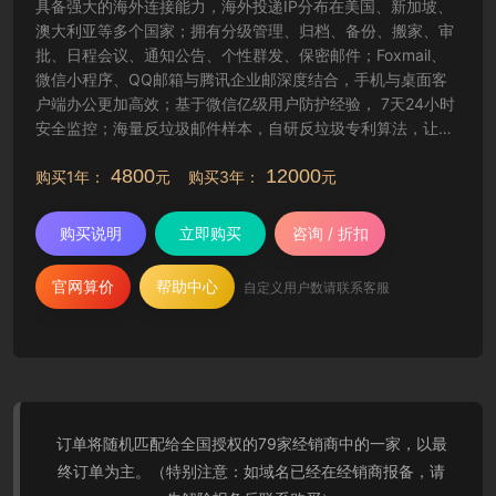
具备强大的海外连接能力，海外投递IP分布在美国、新加坡、
澳大利亚等多个国家；拥有分级管理、归档、备份、搬家、审
批、日程会议、通知公告、个性群发、保密邮件；Foxmail、
微信小程序、QQ邮箱与腾讯企业邮深度结合，手机与桌面客
户端办公更加高效；基于微信亿级用户防护经验， 7天24小时
安全监控；海量反垃圾邮件样本，自研反垃圾专利算法，让工
作更纯净高效。
4800
12000
购买1年：
元 购买3年：
元
购买说明
立即购买
咨询 / 折扣
官网算价
帮助中心
自定义用户数请联系客服
订单将随机匹配给全国授权的79家经销商中的一家，以最
终订单为主。（特别注意：如域名已经在经销商报备，请